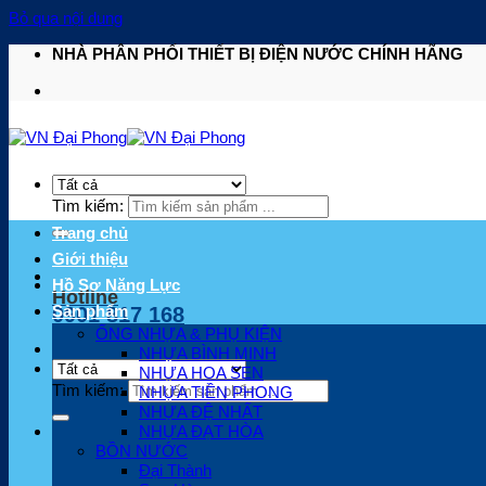
Bỏ qua nội dung
NHÀ PHÂN PHỐI THIẾT BỊ ĐIỆN NƯỚC CHÍNH HÃNG
Tìm kiếm:
Trang chủ
Giới thiệu
Hồ Sơ Năng Lực
Hotline
Sản phẩm
0901 817 168
ỐNG NHỰA & PHỤ KIỆN
NHỰA BÌNH MINH
NHỰA HOA SEN
Tìm kiếm:
NHỰA TIỀN PHONG
NHỰA ĐỆ NHẤT
NHỰA ĐẠT HÒA
BỒN NƯỚC
Đại Thành