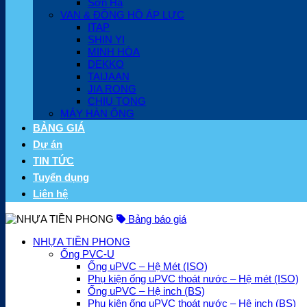
Sơn Hà
VAN & ĐỒNG HỒ ÁP LỰC
ITAP
SHIN YI
MINH HÒA
DEKKO
TAIJAAN
JIA RONG
CHIU TONG
MÁY HÀN ỐNG
BẢNG GIÁ
Dự án
TIN TỨC
Tuyển dụng
Liên hệ
Bảng báo giá
NHỰA TIỀN PHONG
Ống PVC-U
Ống uPVC – Hệ Mét (ISO)
Phụ kiện ống uPVC thoát nước – Hệ mét (ISO)
Ống uPVC – Hệ inch (BS)
Phụ kiện ống uPVC thoát nước – Hệ inch (BS)