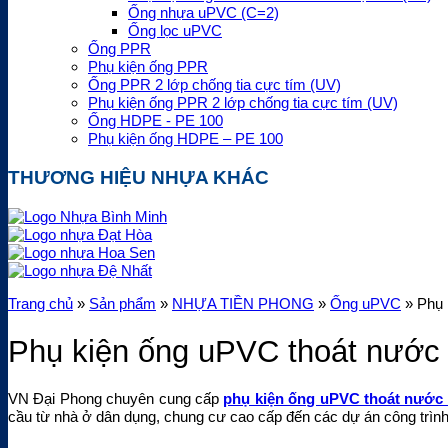
Ống nhựa uPVC (C=2)
Ống lọc uPVC
Ống PPR
Phụ kiện ống PPR
Ống PPR 2 lớp chống tia cực tím (UV)
Phụ kiện ống PPR 2 lớp chống tia cực tím (UV)
Ống HDPE - PE 100
Phụ kiện ống HDPE – PE 100
THƯƠNG HIỆU NHỰA KHÁC
Trang chủ
»
Sản phẩm
»
NHỰA TIỀN PHONG
»
Ống uPVC
»
Phụ 
Phụ kiện ống uPVC thoát nước 
VN Đại Phong chuyên cung cấp
phụ kiện ống uPVC thoát nước 
cầu từ nhà ở dân dụng, chung cư cao cấp đến các dự án công trình