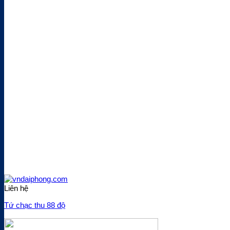
Liên hệ
Tứ chạc thu 88 độ