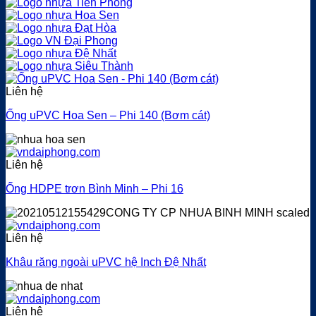
Liên hệ
Ống uPVC Hoa Sen – Phi 140 (Bơm cát)
Liên hệ
Ống HDPE trơn Bình Minh – Phi 16
Liên hệ
Khâu răng ngoài uPVC hệ Inch Đệ Nhất
Liên hệ