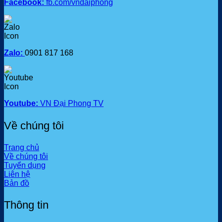
Facebook:
fb.com/vndaiphong
Zalo:
0901 817 168
Youtube:
VN Đại Phong TV
Về chúng tôi
Trang chủ
Về chúng tôi
Tuyển dụng
Liên hệ
Bản đồ
Thông tin