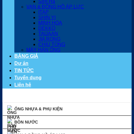
Sơn Hà
VAN & ĐỒNG HỒ ÁP LỰC
ITAP
SHIN YI
MINH HÒA
DEKKO
TAIJAAN
JIA RONG
CHIU TONG
MÁY HÀN ỐNG
BẢNG GIÁ
Dự án
TIN TỨC
Tuyển dụng
Liên hệ
ỐNG NHỰA & PHỤ KIỆN
BỒN NƯỚC