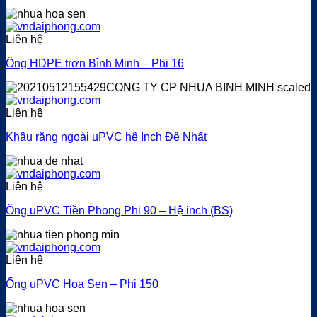
Liên hệ
Ống HDPE trơn Bình Minh – Phi 16
Liên hệ
Khâu răng ngoài uPVC hệ Inch Đệ Nhất
Liên hệ
Ống uPVC Tiền Phong Phi 90 – Hệ inch (BS)
Liên hệ
Ống uPVC Hoa Sen – Phi 150