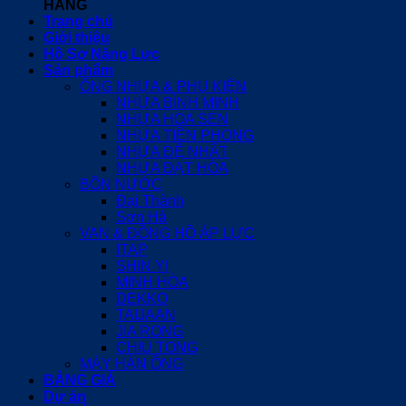
HÃNG
Trang chủ
Giới thiệu
Hồ Sơ Năng Lực
Sản phẩm
ỐNG NHỰA & PHỤ KIỆN
NHỰA BÌNH MINH
NHỰA HOA SEN
NHỰA TIỀN PHONG
NHỰA ĐỆ NHẤT
NHỰA ĐẠT HÒA
BỒN NƯỚC
Đại Thành
Sơn Hà
VAN & ĐỒNG HỒ ÁP LỰC
ITAP
SHIN YI
MINH HÒA
DEKKO
TAIJAAN
JIA RONG
CHIU TONG
MÁY HÀN ỐNG
BẢNG GIÁ
Dự án