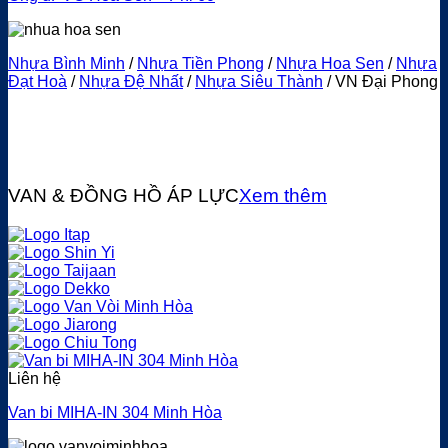
Nhựa Bình Minh
/
Nhựa Tiền Phong
/
Nhựa Hoa Sen
/
Nhựa
Đạt Hoà
/
Nhựa Đệ Nhất
/
Nhựa Siêu Thành
/ VN Đại Phong
VAN & ĐỒNG HỒ ÁP LỰC
Xem thêm
Liên hệ
Van bi MIHA-IN 304 Minh Hòa