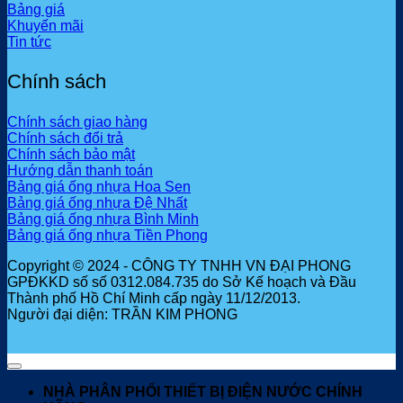
Bảng giá
Khuyến mãi
Tin tức
Chính sách
Chính sách giao hàng
Chính sách đổi trả
Chính sách bảo mật
Hướng dẫn thanh toán
Bảng giá ống nhựa Hoa Sen
Bảng giá ống nhựa Đệ Nhất
Bảng giá ống nhựa Bình Minh
Bảng giá ống nhựa Tiền Phong
Copyright © 2024 - CÔNG TY TNHH VN ĐẠI PHONG
GPĐKKD số số 0312.084.735 do Sở Kế hoạch và Đầu
Thành phố Hồ Chí Minh cấp ngày 11/12/2013.
Người đại diện: TRẦN KIM PHONG
NHÀ PHÂN PHỐI THIẾT BỊ ĐIỆN NƯỚC CHÍNH