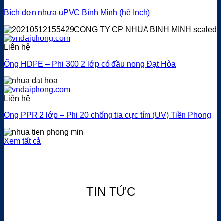
Bích đơn nhựa uPVC Bình Minh (hệ Inch)
Liên hệ
Ống HDPE – Phi 300 2 lớp có đầu nong Đạt Hòa
Liên hệ
Ống PPR 2 lớp – Phi 20 chống tia cực tím (UV) Tiền Phong
Xem tất cả
TIN TỨC