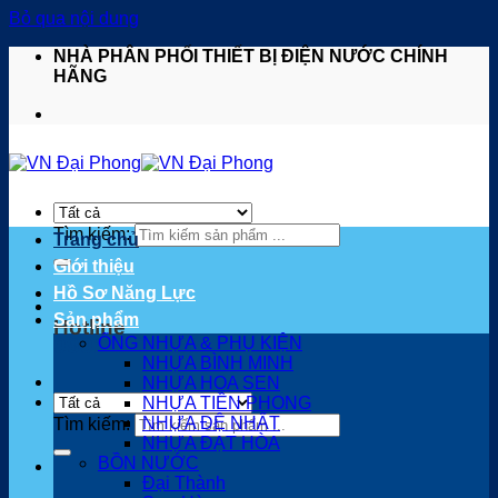
Bỏ qua nội dung
NHÀ PHÂN PHỐI THIẾT BỊ ĐIỆN NƯỚC CHÍNH
HÃNG
Tìm kiếm:
Trang chủ
Giới thiệu
Hồ Sơ Năng Lực
Sản phẩm
Hotline
0901 817 168
ỐNG NHỰA & PHỤ KIỆN
NHỰA BÌNH MINH
NHỰA HOA SEN
NHỰA TIỀN PHONG
NHỰA ĐỆ NHẤT
Tìm kiếm:
NHỰA ĐẠT HÒA
BỒN NƯỚC
Đại Thành