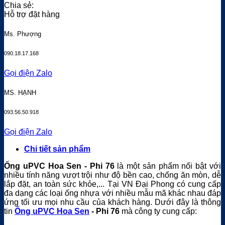
Chia sẻ:
Hỗ trợ đặt hàng
Ms. Phượng
090.18.17.168
Gọi điện
Zalo
MS. HẠNH
093.56.50.918
Gọi điện
Zalo
Chi tiết sản phẩm
Ống uPVC Hoa Sen - Phi 76
là một sản phẩm nổi bật với
nhiều tính năng vượt trội như độ bền cao, chống ăn mòn, dễ
lắp đặt, an toàn sức khỏe,... Tại VN Đại Phong có cung cấp
đa dạng các loại ống nhựa với nhiều mẫu mã khác nhau đáp
ứng tối ưu mọi nhu cầu của khách hàng. Dưới đây là thông
tin
Ống uPVC Hoa Sen
- Phi 76
mà công ty cung cấp: