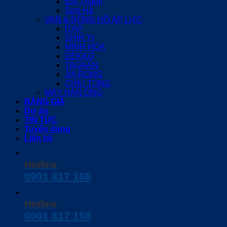
Đại Thành
Sơn Hà
VAN & ĐỒNG HỒ ÁP LỰC
ITAP
SHIN YI
MINH HÒA
DEKKO
TAIJAAN
JIA RONG
CHIU TONG
MÁY HÀN ỐNG
BẢNG GIÁ
Dự án
TIN TỨC
Tuyển dụng
Liên hệ
Hotline
0901 817 168
Hotline
0901 817 168