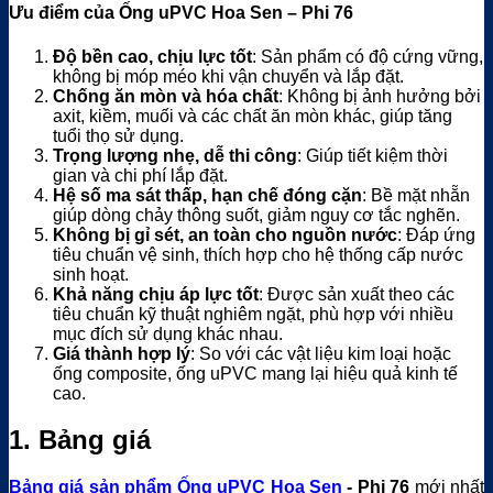
Ưu điểm của Ống uPVC Hoa Sen – Phi 76
Độ bền cao, chịu lực tốt
: Sản phẩm có độ cứng vững,
không bị móp méo khi vận chuyển và lắp đặt.
Chống ăn mòn và hóa chất
: Không bị ảnh hưởng bởi
axit, kiềm, muối và các chất ăn mòn khác, giúp tăng
tuổi thọ sử dụng.
Trọng lượng nhẹ, dễ thi công
: Giúp tiết kiệm thời
gian và chi phí lắp đặt.
Hệ số ma sát thấp, hạn chế đóng cặn
: Bề mặt nhẵn
giúp dòng chảy thông suốt, giảm nguy cơ tắc nghẽn.
Không bị gỉ sét, an toàn cho nguồn nước
: Đáp ứng
tiêu chuẩn vệ sinh, thích hợp cho hệ thống cấp nước
sinh hoạt.
Khả năng chịu áp lực tốt
: Được sản xuất theo các
tiêu chuẩn kỹ thuật nghiêm ngặt, phù hợp với nhiều
mục đích sử dụng khác nhau.
Giá thành hợp lý
: So với các vật liệu kim loại hoặc
ống composite, ống uPVC mang lại hiệu quả kinh tế
cao.
1. Bảng giá
Bảng giá sản phẩm Ống uPVC Hoa Sen
- Phi 76
mới nhất