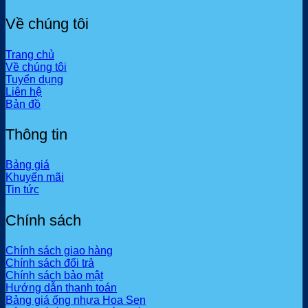
Về chúng tôi
Trang chủ
Về chúng tôi
Tuyển dụng
Liên hệ
Bản đồ
Thông tin
Bảng giá
Khuyến mãi
Tin tức
Chính sách
Chính sách giao hàng
Chính sách đổi trả
Chính sách bảo mật
Hướng dẫn thanh toán
Bảng giá ống nhựa Hoa Sen