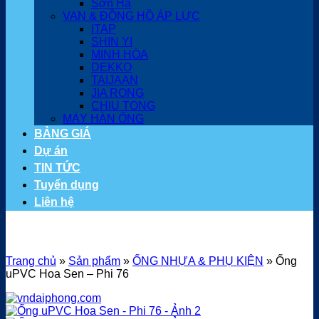
Sơn Hà
VAN & ĐỒNG HỒ ÁP LỰC
ITAP
SHIN YI
MINH HÒA
DEKKO
TAIJAAN
JIA RONG
CHIU TONG
MÁY HÀN ỐNG
BẢNG GIÁ
Dự án
TIN TỨC
Tuyển dụng
Liên hệ
Trang chủ
»
Sản phẩm
»
ỐNG NHỰA & PHỤ KIỆN
»
Ống
uPVC Hoa Sen – Phi 76