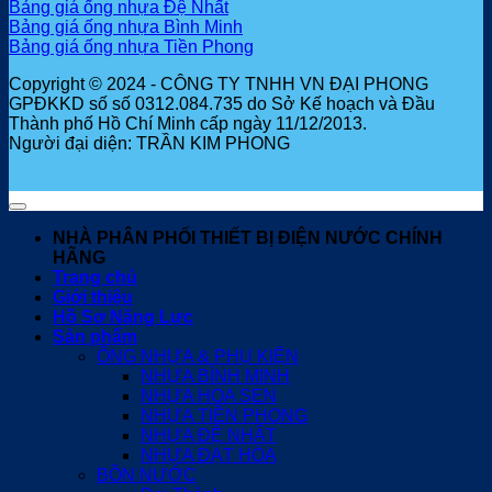
Bảng giá ống nhựa Đệ Nhất
Bảng giá ống nhựa Bình Minh
Bảng giá ống nhựa Tiền Phong
Copyright © 2024 - CÔNG TY TNHH VN ĐẠI PHONG
GPĐKKD số số 0312.084.735 do Sở Kế hoạch và Đầu
Thành phố Hồ Chí Minh cấp ngày 11/12/2013.
Người đại diện: TRẦN KIM PHONG
NHÀ PHÂN PHỐI THIẾT BỊ ĐIỆN NƯỚC CHÍNH
HÃNG
Trang chủ
Giới thiệu
Hồ Sơ Năng Lực
Sản phẩm
ỐNG NHỰA & PHỤ KIỆN
NHỰA BÌNH MINH
NHỰA HOA SEN
NHỰA TIỀN PHONG
NHỰA ĐỆ NHẤT
NHỰA ĐẠT HÒA
BỒN NƯỚC