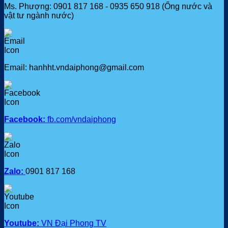
Ms. Phượng: 0901 817 168 - 0935 650 918 (Ống nước và
vật tư ngành nước)
Email: hanhht.vndaiphong@gmail.com
Facebook:
fb.com/vndaiphong
Zalo:
0901 817 168
Youtube:
VN Đại Phong TV