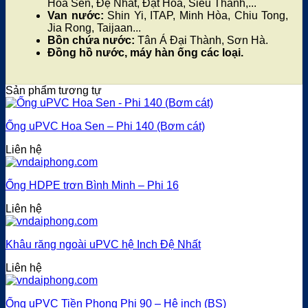
Hoa Sen, Đệ Nhất, Đạt Hòa, Siêu Thành,...
Van nước:
Shin Yi, ITAP, Minh Hòa, Chiu Tong,
Jia Rong, Taijaan...
Bồn chứa nước:
Tân Á Đại Thành, Sơn Hà.
Đồng hồ nước, máy hàn ống các loại.
Sản phẩm tương tự
Ống uPVC Hoa Sen – Phi 140 (Bơm cát)
Liên hệ
Ống HDPE trơn Bình Minh – Phi 16
Liên hệ
Khâu răng ngoài uPVC hệ Inch Đệ Nhất
Liên hệ
Ống uPVC Tiền Phong Phi 90 – Hệ inch (BS)