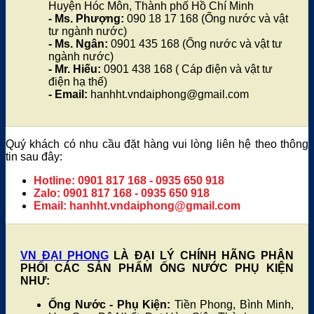
Huyện Hóc Môn, Thành phố Hồ Chí Minh
- Ms. Phượng:
090 18 17 168 (Ống nước và vật
tư ngành nước)
- Ms. Ngân:
0901 435 168 (Ống nước và vật tư
ngành nước)
- Mr. Hiếu:
0901 438 168 ( Cáp điện và vật tư
điện hạ thế)
- Email:
hanhht.vndaiphong@gmail.com
Quý khách có nhu cầu đặt hàng vui lòng liên hệ theo thông
tin sau đây:
Hotline: 0901 817 168 - 0935 650 918
Zalo: 0901 817 168 - 0935 650 918
Email: hanhht.vndaiphong@gmail.com
VN ĐẠI PHONG
LÀ ĐẠI LÝ CHÍNH HÃNG PHÂN
PHỐI CÁC SẢN PHẨM ỐNG NƯỚC PHỤ KIỆN
NHƯ:
Ống Nước - Phụ Kiện:
Tiền Phong, Bình Minh,