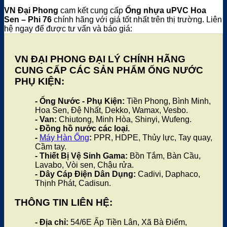
VN Đại Phong
cam kết cung cấp
Ống nhựa uPVC Hoa
Sen – Phi 76
chính hãng với giá tốt nhất trên thị trường. Liên
hệ ngay để được tư vấn và báo giá:
VN ĐẠI PHONG ĐẠI LÝ CHÍNH HÃNG
CUNG CẤP CÁC SẢN PHẨM ỐNG NƯỚC
PHỤ KIỆN:
- Ống Nước - Phụ Kiện:
Tiền Phong, Bình Minh,
Hoa Sen, Đệ Nhất, Dekko, Wamax, Vesbo.
- Van:
Chiutong, Minh Hòa, Shinyi, Wufeng.
- Đồng hồ nước các loại.
-
Máy Hàn Ống
:
PPR, HDPE, Thủy lực, Tay quay,
Cầm tay.
- Thiết Bị Vệ Sinh Gama:
Bồn Tắm, Bàn Cầu,
Lavabo, Vòi sen, Chậu rửa.
- Dây Cáp Điện Dân Dụng:
Cadivi, Daphaco,
Thịnh Phát, Cadisun.
THÔNG TIN LIÊN HỆ:
- Địa chỉ:
54/6E Ấp Tiền Lân, Xã Bà Điểm,