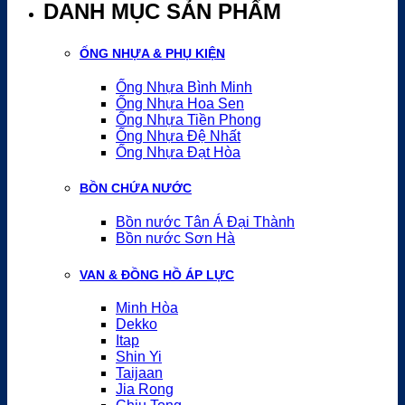
DANH MỤC SẢN PHẨM
ỐNG NHỰA & PHỤ KIỆN
Ống Nhựa Bình Minh
Ống Nhựa Hoa Sen
Ống Nhựa Tiền Phong
Ống Nhựa Đệ Nhất
Ống Nhựa Đạt Hòa
BỒN CHỨA NƯỚC
Bồn nước Tân Á Đại Thành
Bồn nước Sơn Hà
VAN & ĐỒNG HỒ ÁP LỰC
Minh Hòa
Dekko
Itap
Shin Yi
Taijaan
Jia Rong