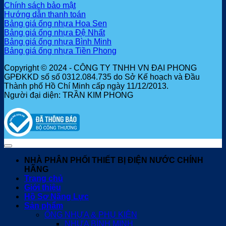
Chính sách bảo mật
Hướng dẫn thanh toán
Bảng giá ống nhựa Hoa Sen
Bảng giá ống nhựa Đệ Nhất
Bảng giá ống nhựa Bình Minh
Bảng giá ống nhựa Tiền Phong
Copyright © 2024 - CÔNG TY TNHH VN ĐẠI PHONG
GPĐKKD số số 0312.084.735 do Sở Kế hoạch và Đầu
Thành phố Hồ Chí Minh cấp ngày 11/12/2013.
Người đại diện: TRẦN KIM PHONG
NHÀ PHÂN PHỐI THIẾT BỊ ĐIỆN NƯỚC CHÍNH
HÃNG
Trang chủ
Giới thiệu
Hồ Sơ Năng Lực
Sản phẩm
ỐNG NHỰA & PHỤ KIỆN
NHỰA BÌNH MINH