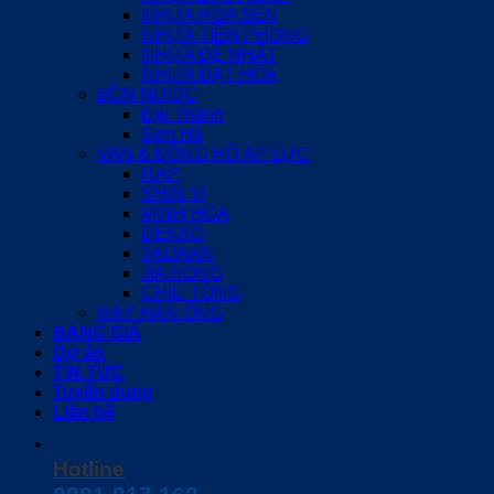
NHỰA HOA SEN
NHỰA TIỀN PHONG
NHỰA ĐỆ NHẤT
NHỰA ĐẠT HÒA
BỒN NƯỚC
Đại Thành
Sơn Hà
VAN & ĐỒNG HỒ ÁP LỰC
ITAP
SHIN YI
MINH HÒA
DEKKO
TAIJAAN
JIA RONG
CHIU TONG
MÁY HÀN ỐNG
BẢNG GIÁ
Dự án
TIN TỨC
Tuyển dụng
Liên hệ
Hotline