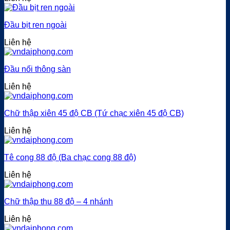
Đầu bịt ren ngoài
Liên hệ
Đầu nối thông sàn
Liên hệ
Chữ thập xiên 45 độ CB (Tứ chạc xiên 45 độ CB)
Liên hệ
Tê cong 88 độ (Ba chạc cong 88 độ)
Liên hệ
Chữ thập thu 88 độ – 4 nhánh
Liên hệ