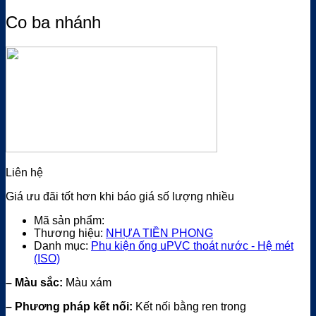
Co ba nhánh
Liên hệ
Giá ưu đãi tốt hơn khi báo giá số lượng nhiều
Mã sản phẩm:
Thương hiệu:
NHỰA TIỀN PHONG
Danh mục:
Phụ kiện ống uPVC thoát nước - Hệ mét
(ISO)
– Màu sắc:
Màu xám
– Phương pháp kết nối:
Kết nối bằng ren trong