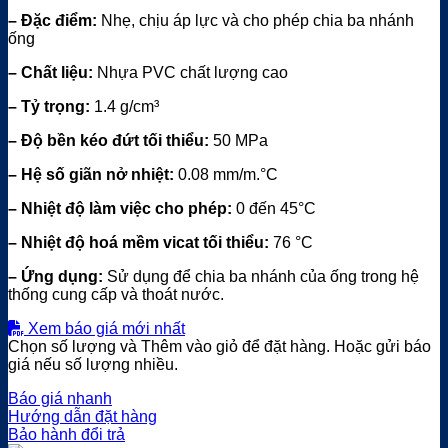
– Đặc điểm:
Nhẹ, chịu áp lực và cho phép chia ba nhánh
ống
– Chất liệu:
Nhựa PVC chất lượng cao
– Tỷ trọng:
1.4 g/cm³
– Độ bền kéo đứt tối thiểu:
50 MPa
– Hệ số giãn nở nhiệt:
0.08 mm/m.°C
– Nhiệt độ làm việc cho phép:
0 đến 45°C
– Nhiệt độ hoá mềm vicat tối thiểu:
76 °C
– Ứng dụng:
Sử dụng để chia ba nhánh của ống trong hệ
thống cung cấp và thoát nước.
Xem báo giá mới nhất
Chọn số lượng và Thêm vào giỏ để đặt hàng. Hoặc gửi báo
giá nếu số lượng nhiều.
Báo giá nhanh
Hướng dẫn đặt hàng
Bảo hành đổi trả