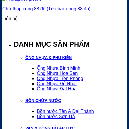
Chữ thập cong 88 độ (Tứ chạc cong 88 độ)
Liên hệ
DANH MỤC SẢN PHẨM
ỐNG NHỰA & PHỤ KIỆN
Ống Nhựa Bình Minh
Ống Nhựa Hoa Sen
Ống Nhựa Tiền Phong
Ống Nhựa Đệ Nhất
Ống Nhựa Đạt Hòa
BỒN CHỨA NƯỚC
Bồn nước Tân Á Đại Thành
Bồn nước Sơn Hà
VAN & ĐỒNG HỒ ÁP LỰC