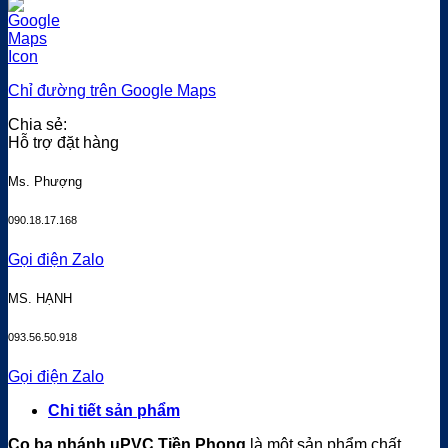
Chỉ đường trên Google Maps
Chia sẻ:
Hỗ trợ đặt hàng
Ms. Phượng
090.18.17.168
Gọi điện
Zalo
MS. HẠNH
093.56.50.918
Gọi điện
Zalo
Chi tiết sản phẩm
Co ba nhánh uPVC Tiền Phong
là một sản phẩm chất