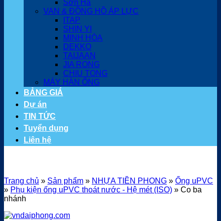
Sơn Hà
VAN & ĐỒNG HỒ ÁP LỰC
ITAP
SHIN YI
MINH HÒA
DEKKO
TAIJAAN
JIA RONG
CHIU TONG
MÁY HÀN ỐNG
BẢNG GIÁ
Dự án
TIN TỨC
Tuyển dụng
Liên hệ
Trang chủ
»
Sản phẩm
»
NHỰA TIỀN PHONG
»
Ống uPVC
»
Phụ kiện ống uPVC thoát nước - Hệ mét (ISO)
»
Co ba
nhánh