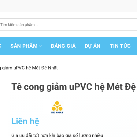
ìm
iếm:
C
SẢN PHẨM
BẢNG GIÁ
DỰ ÁN
TIN TỨC
g giảm uPVC hệ Mét Đệ Nhất
Tê cong giảm uPVC hệ Mét Đệ
Liên hệ
Giá ưu đãi tốt hơn khi báo giá số lượng nhiều