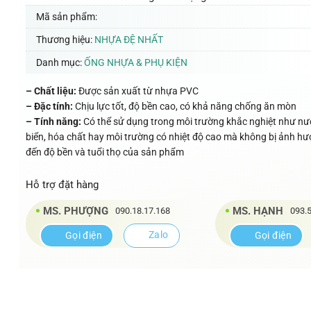
Mã sản phẩm:
Thương hiệu:
NHỰA ĐỆ NHẤT
Danh mục:
ỐNG NHỰA & PHỤ KIỆN
– Chất liệu:
Được sản xuất từ nhựa PVC
– Đặc tính:
Chịu lực tốt, độ bền cao, có khả năng chống ăn mòn
– Tính năng:
Có thể sử dụng trong môi trường khắc nghiệt như nư
biển, hóa chất hay môi trường có nhiệt độ cao mà không bị ảnh h
đến độ bền và tuổi thọ của sản phẩm
Hỗ trợ đặt hàng
MS. PHƯỢNG
MS. HẠNH
090.18.17.168
093.5
Zalo
Gọi điện
Gọi điện