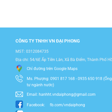
CÔNG TY TNHH VN ĐẠI PHONG
MST: 0312084735
Địa chi: 54/6E Ấp Tiền Lân, Xã Bà Điểm, Thành Phố Hô
Chỉ đường trên Google Maps
Ms. Phượng: 0901 817 168 - 0935 650 918 (Ống
tư ngành nước)
Email: hanhht.vndaiphong@gmail.com
Facebook:
fb.com/vndaiphong