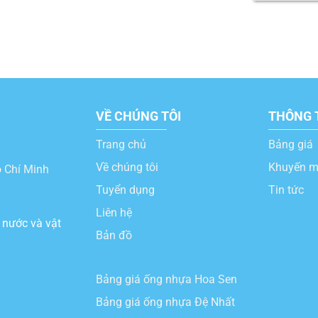
VỀ CHÚNG TÔI
THÔNG 
Trang chủ
Bảng giá
Về chúng tôi
Khuyến m
̀ Chí Minh
Tuyển dụng
Tin tức
Liên hệ
 nước và vật
Bản đồ
Bảng giá ống nhựa Hoa Sen
Bảng giá ống nhựa Đệ Nhất