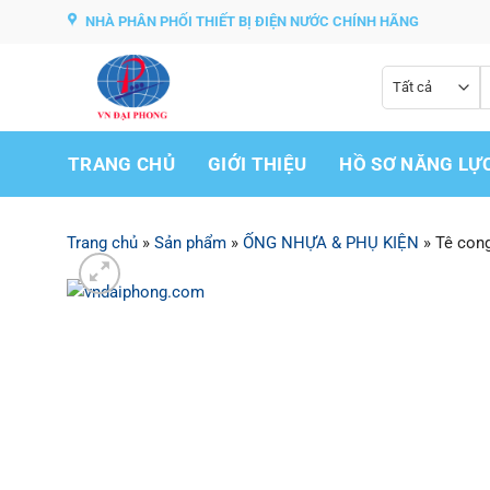
Bỏ
NHÀ PHÂN PHỐI THIẾT BỊ ĐIỆN NƯỚC CHÍNH HÃNG
qua
nội
T
dung
k
TRANG CHỦ
GIỚI THIỆU
HỒ SƠ NĂNG LỰ
Trang chủ
»
Sản phẩm
»
ỐNG NHỰA & PHỤ KIỆN
»
Tê con