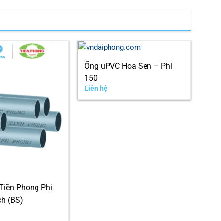
Ống uPVC Hoa Sen – Phi
150
Liên hệ
Tiền Phong Phi
Ống
ch (BS)
Liên