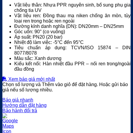
Vật liệu thân: Nhựa PPR nguyên sinh, bổ sung phụ gia
chống tia UV
Vật liệu ren: Đồng thau mạ niken chống ăn mòn, tùy
loại ren trong hoặc ren ngoài
Đường kính danh nghĩa (DN): DN20mm – DN25mm
Góc uốn: 90° (co vuông)
Áp suất: PN20 (20 bar)
Nhiệt độ làm việc: -5°C đến 95°C
Tiêu chuẩn áp dụng: TCVN/ISO 15874 – DIN
8077/8078
Màu sắc: Xanh dương
Kiểu kết nối: Hàn nhiệt đầu PPR – nối ren trong/ngoài
đầu đồng
Xem báo giá mới nhất
Chọn số lượng và Thêm vào giỏ để đặt hàng. Hoặc gửi báo
giá nếu số lượng nhiều.
Báo giá nhanh
Hướng dẫn đặt hàng
Bảo hành đổi trả