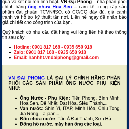
quả và kết nối ren linh hoạt.
VN Đại Phong
– nhà phân phối
chính hãng
ống nhựa Hoa Sen
– cam kết cung cấp sản
phẩm đạt chuẩn TCVN/ISO, có CO/CQ đầy đủ, giá cạnh
tranh và hỗ trợ kỹ thuật tận nơi. Liên hệ ngay để nhận báo
giá chi tiết cho công trình của bạn.
Quý khách có nhu cầu đặt hàng vui lòng liên hệ theo thông
tin sau đây:
Hotline: 0901 817 168 - 0935 650 918
Zalo: 0901 817 168 - 0935 650 918
Email: hanhht.vndaiphong@gmail.com
VN ĐẠI PHONG
LÀ ĐẠI LÝ CHÍNH HÃNG PHÂN
PHỐI CÁC SẢN PHẨM ỐNG NƯỚC PHỤ KIỆN
NHƯ:
Ống Nước - Phụ Kiện:
Tiền Phong, Bình Minh,
Hoa Sen, Đệ Nhất, Đạt Hòa, Siêu Thành,...
Van nước:
Shin Yi, ITAP, Minh Hòa, Chiu Tong,
Jia Rong, Taijaan...
Bồn chứa nước:
Tân Á Đại Thành, Sơn Hà.
Đồng hồ nước, máy hàn ống các loại.