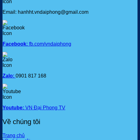
Email: hanhht.vndaiphong@gmail.com
Facebook:
fb.com/vndaiphong
Zalo:
0901 817 168
Youtube:
VN Đại Phong TV
Về chúng tôi
Trang chủ