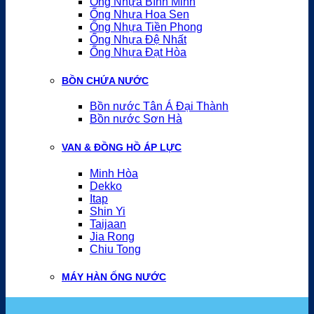
Ống Nhựa Bình Minh
Ống Nhựa Hoa Sen
Ống Nhựa Tiền Phong
Ống Nhựa Đệ Nhất
Ống Nhựa Đạt Hòa
BỒN CHỨA NƯỚC
Bồn nước Tân Á Đại Thành
Bồn nước Sơn Hà
VAN & ĐỒNG HỒ ÁP LỰC
Minh Hòa
Dekko
Itap
Shin Yi
Taijaan
Jia Rong
Chiu Tong
MÁY HÀN ỐNG NƯỚC