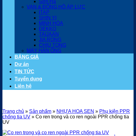
Sơn Hà
VAN & ĐỒNG HỒ ÁP LỰC
ITAP
SHIN YI
MINH HÒA
DEKKO
TAIJAAN
JIA RONG
CHIU TONG
MÁY HÀN ỐNG
BẢNG GIÁ
Dự án
TIN TỨC
Tuyển dụng
Liên hệ
Trang chủ
»
Sản phẩm
»
NHỰA HOA SEN
»
Phụ kiện PPR
chống tia UV
»
Co ren trong và co ren ngoài PPR chống tia
UV