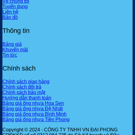
Về chúng tôi
Tuyển dụng
Liên hệ
Bản đồ
Thông tin
Bảng giá
Khuyến mãi
Tin tức
Chính sách
Chính sách giao hàng
Chính sách đổi trả
Chính sách bảo mật
Hướng dẫn thanh toán
Bảng giá ống nhựa Hoa Sen
Bảng giá ống nhựa Đệ Nhất
Bảng giá ống nhựa Bình Minh
Bảng giá ống nhựa Tiền Phong
Copyright © 2024 - CÔNG TY TNHH VN ĐẠI PHONG