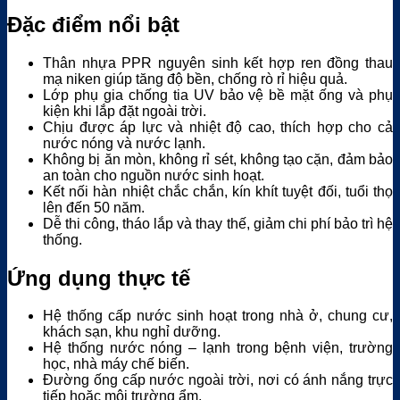
Đặc điểm nổi bật
Thân nhựa PPR nguyên sinh kết hợp ren đồng thau
mạ niken giúp tăng độ bền, chống rò rỉ hiệu quả.
Lớp phụ gia chống tia UV bảo vệ bề mặt ống và phụ
kiện khi lắp đặt ngoài trời.
Chịu được áp lực và nhiệt độ cao, thích hợp cho cả
nước nóng và nước lạnh.
Không bị ăn mòn, không rỉ sét, không tạo cặn, đảm bảo
an toàn cho nguồn nước sinh hoạt.
Kết nối hàn nhiệt chắc chắn, kín khít tuyệt đối, tuổi thọ
lên đến 50 năm.
Dễ thi công, tháo lắp và thay thế, giảm chi phí bảo trì hệ
thống.
Ứng dụng thực tế
Hệ thống cấp nước sinh hoạt trong nhà ở, chung cư,
khách sạn, khu nghỉ dưỡng.
Hệ thống nước nóng – lạnh trong bệnh viện, trường
học, nhà máy chế biến.
Đường ống cấp nước ngoài trời, nơi có ánh nắng trực
tiếp hoặc môi trường ẩm.