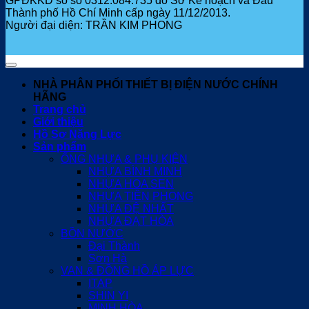
GPĐKKD số số 0312.084.735 do Sở Kế hoạch và Đầu
Thành phố Hồ Chí Minh cấp ngày 11/12/2013.
Người đại diện: TRẦN KIM PHONG
NHÀ PHÂN PHỐI THIẾT BỊ ĐIỆN NƯỚC CHÍNH
HÃNG
Trang chủ
Giới thiệu
Hồ Sơ Năng Lực
Sản phẩm
ỐNG NHỰA & PHỤ KIỆN
NHỰA BÌNH MINH
NHỰA HOA SEN
NHỰA TIỀN PHONG
NHỰA ĐỆ NHẤT
NHỰA ĐẠT HÒA
BỒN NƯỚC
Đại Thành
Sơn Hà
VAN & ĐỒNG HỒ ÁP LỰC
ITAP
SHIN YI
MINH HÒA