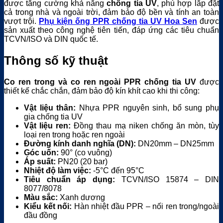
được tăng cường khả năng
chống tia UV
, phù hợp lắp đặt
cả trong nhà và ngoài trời, đảm bảo độ bền và tính an toàn
vượt trội.
Phụ kiện ống PPR chống tia UV Hoa Sen
được
sản xuất theo công nghệ tiên tiến, đáp ứng các tiêu chuẩn
TCVN/ISO và DIN quốc tế.
Thông số kỹ thuật
Co ren trong và co ren ngoài PPR chống tia UV
được
thiết kế chắc chắn, đảm bảo độ kín khít cao khi thi công:
Vật liệu thân:
Nhựa PPR nguyên sinh, bổ sung phụ
gia chống tia UV
Vật liệu ren:
Đồng thau mạ niken chống ăn mòn, tùy
loại ren trong hoặc ren ngoài
Đường kính danh nghĩa (DN):
DN20mm – DN25mm
Góc uốn:
90° (co vuông)
Áp suất:
PN20 (20 bar)
Nhiệt độ làm việc:
-5°C đến 95°C
Tiêu chuẩn áp dụng:
TCVN/ISO 15874 – DIN
8077/8078
Màu sắc:
Xanh dương
Kiểu kết nối:
Hàn nhiệt đầu PPR – nối ren trong/ngoài
đầu đồng