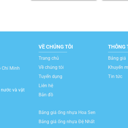
VỀ CHÚNG TÔI
THÔNG 
Trang chủ
Bảng giá
Về chúng tôi
Khuyến m
̀ Chí Minh
Tuyển dụng
Tin tức
Liên hệ
 nước và vật
Bản đồ
Bảng giá ống nhựa Hoa Sen
Bảng giá ống nhựa Đệ Nhất