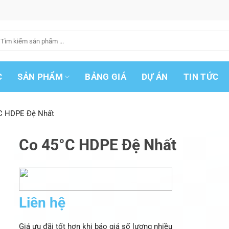
ìm
iếm:
C
SẢN PHẨM
BẢNG GIÁ
DỰ ÁN
TIN TỨC
C HDPE Đệ Nhất
Co 45°C HDPE Đệ Nhất
Liên hệ
Giá ưu đãi tốt hơn khi báo giá số lượng nhiều