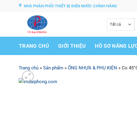
Bỏ
NHÀ PHÂN PHỐI THIẾT BỊ ĐIỆN NƯỚC CHÍNH HÃNG
qua
nội
T
dung
k
TRANG CHỦ
GIỚI THIỆU
HỒ SƠ NĂNG LỰ
Trang chủ
»
Sản phẩm
»
ỐNG NHỰA & PHỤ KIỆN
»
Co 45°