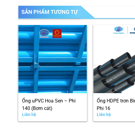
SẢN PHẨM TƯƠNG TỰ
Ống uPVC Hoa Sen – Phi
Ống HDPE trơn Bì
140 (Bơm cát)
Phi 16
Liên hệ
Liên hệ