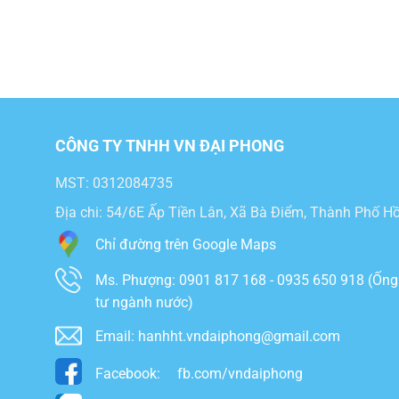
CÔNG TY TNHH VN ĐẠI PHONG
MST: 0312084735
Địa chi: 54/6E Ấp Tiền Lân, Xã Bà Điểm, Thành Phố Hô
Chỉ đường trên Google Maps
Ms. Phượng: 0901 817 168 - 0935 650 918 (Ống
tư ngành nước)
Email: hanhht.vndaiphong@gmail.com
Facebook:
fb.com/vndaiphong