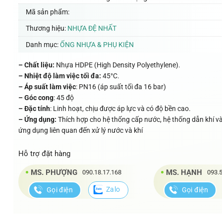
Mã sản phẩm:
Thương hiệu:
NHỰA ĐỆ NHẤT
Danh mục:
ỐNG NHỰA & PHỤ KIỆN
– Chất liệu:
Nhựa HDPE (High Density Polyethylene).
– Nhiệt độ làm việc tối đa:
45°C.
– Áp suất làm việc
: PN16 (áp suất tối đa 16 bar)
– Góc cong
: 45 độ
– Đặc tính
: Linh hoạt, chịu được áp lực và có độ bền cao.
– Ứng dụng:
Thích hợp cho hệ thống cấp nước, hệ thống dẫn khí v
ứng dụng liên quan đến xử lý nước và khí
Hỗ trợ đặt hàng
MS. PHƯỢNG
MS. HẠNH
090.18.17.168
093.5
Zalo
Gọi điện
Gọi điện