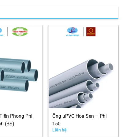
Tiền Phong Phi
Ống uPVC Hoa Sen – Phi
Ống
ch (BS)
150
Liên hệ
Liên