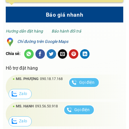
Báo giá nhanh
Hướng dẫn đặt hàng
Bảo hành đổi trả
Chỉ đường trên Google Maps
Chia sẻ:
Hỗ trợ đặt hàng
MS. PHƯỢNG
090.18.17.168
Gọi điện
Zalo
MS. HẠNH
093.56.50.918
Gọi điện
Zalo