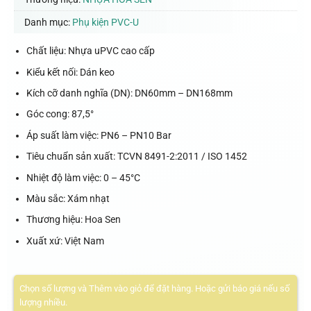
Danh mục:
Phụ kiện PVC-U
Chất liệu: Nhựa uPVC cao cấp
Kiểu kết nối: Dán keo
Kích cỡ danh nghĩa (DN): DN60mm – DN168mm
Góc cong: 87,5°
Áp suất làm việc: PN6 – PN10 Bar
Tiêu chuẩn sản xuất: TCVN 8491-2:2011 / ISO 1452
Nhiệt độ làm việc: 0 – 45°C
Màu sắc: Xám nhạt
Thương hiệu: Hoa Sen
Xuất xứ: Việt Nam
Chọn số lượng và Thêm vào giỏ để đặt hàng. Hoặc gửi báo giá nếu số
lượng nhiều.